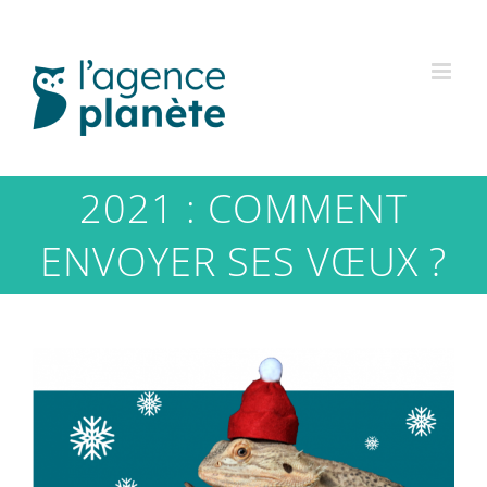
Passer
au
contenu
2021 : COMMENT
ENVOYER SES VŒUX ?
Voir
l'image
agrandie