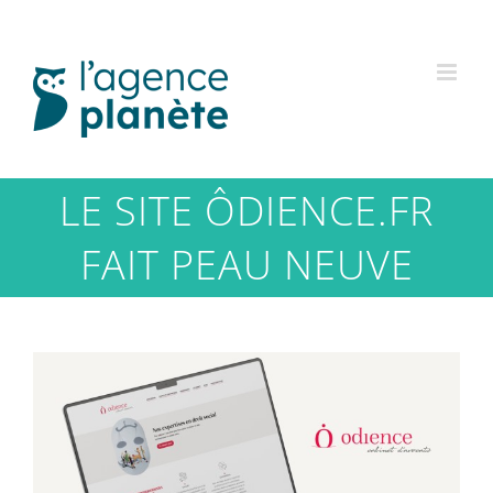
Passer
au
contenu
LE SITE ÔDIENCE.FR
FAIT PEAU NEUVE
Voir
l'image
agrandie