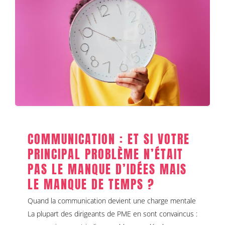
Communication : et si votre
principal problème n’était pas le
manque d’idées mais le manque de
temps ?
Communication stratégique
COMMUNICATION : ET SI VOTRE
PRINCIPAL PROBLÈME N’ÉTAIT
PAS LE MANQUE D’IDÉES MAIS
LE MANQUE DE TEMPS ?
Quand la communication devient une charge mentale
La plupart des dirigeants de PME en sont convaincus :