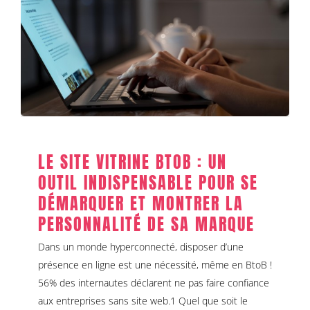
INDISPENSABLE POUR SE DÉMARQUER ET
MONTRER LA PERSONNALITÉ DE SA
MARQUE
Communication stratégique
Création digitale
LE SITE VITRINE BTOB : UN
OUTIL INDISPENSABLE POUR SE
DÉMARQUER ET MONTRER LA
PERSONNALITÉ DE SA MARQUE
Dans un monde hyperconnecté, disposer d’une
présence en ligne est une nécessité, même en BtoB !
56% des internautes déclarent ne pas faire confiance
aux entreprises sans site web.1 Quel que soit le