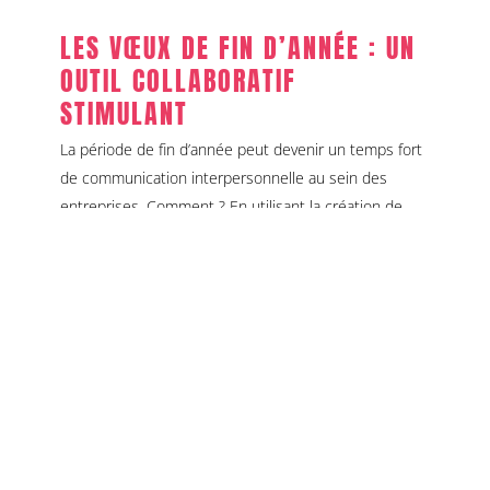
LES VŒUX DE FIN D’ANNÉE : UN
OUTIL COLLABORATIF
STIMULANT
La période de fin d’année peut devenir un temps fort
de communication interpersonnelle au sein des
entreprises. Comment ? En utilisant la création de
ses vœux comme levier d’animation ! En effet, au-delà
de l’impact externe, cette action peut devenir un ...
LIRE LA SUITE
novembre
2025