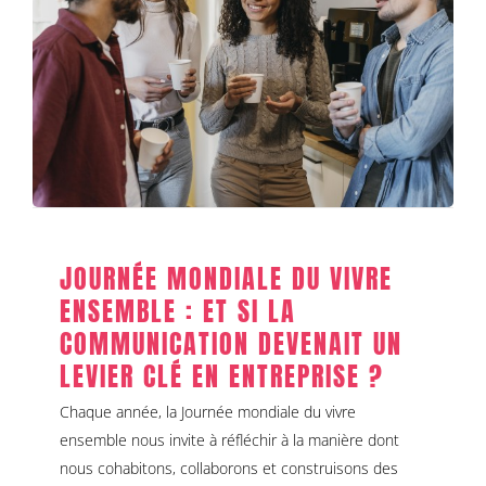
Journée mondiale du vivre
ensemble : et si la communication
devenait un levier clé en entreprise
?
Communication corporate
JOURNÉE MONDIALE DU VIVRE
ENSEMBLE : ET SI LA
COMMUNICATION DEVENAIT UN
LEVIER CLÉ EN ENTREPRISE ?
Chaque année, la Journée mondiale du vivre
ensemble nous invite à réfléchir à la manière dont
nous cohabitons, collaborons et construisons des