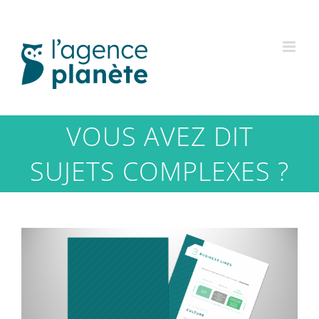
Passer
au
contenu
VOUS AVEZ DIT
SUJETS COMPLEXES ?
Voir
l'image
agrandie